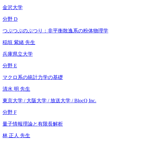
金沢大学
分野 D
つぶつぶのぶつり：非平衡散逸系の粉体物理学
稲垣 紫緒 先生
兵庫県立大学
分野 E
マクロ系の統計力学の基礎
清水 明 先生
東京大学 / 大阪大学 / 放送大学 / BlocQ Inc.
分野 F
量子情報理論と有限長解析
林 正人 先生