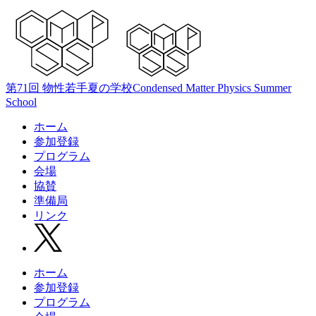
第71回 物性若手夏の学校
Condensed Matter Physics Summer
School
ホーム
参加登録
プログラム
会場
協賛
準備局
リンク
ホーム
参加登録
プログラム