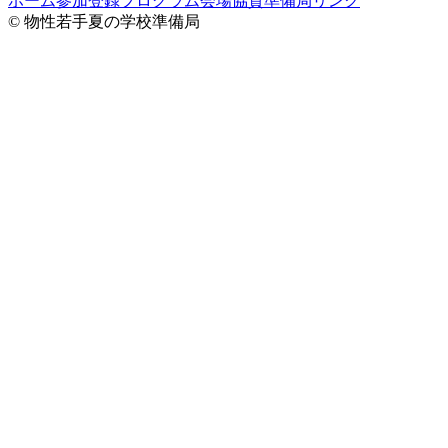
ホーム
参加登録
プログラム
会場
協賛
準備局
リンク
© 物性若手夏の学校準備局