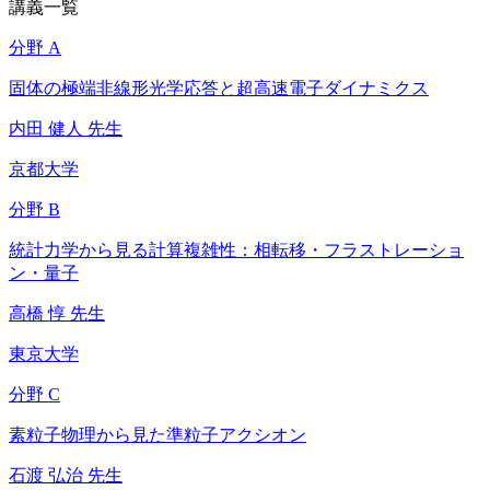
講義一覧
分野 A
固体の極端非線形光学応答と超高速電子ダイナミクス
内田 健人 先生
京都大学
分野 B
統計力学から見る計算複雑性：相転移・フラストレーショ
ン・量子
高橋 惇 先生
東京大学
分野 C
素粒子物理から見た準粒子アクシオン
石渡 弘治 先生