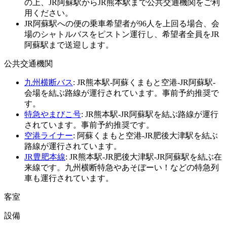
の上、JR阿蘇駅からJR熊本駅まで公共交通機関をご利
用ください。
JR阿蘇駅への便の乗車希望者が96人を上回る場合、会
場のシャトルバスをピストン運行し、希望者全員をJR
阿蘇駅まで送迎します。
公共交通機関
九州横断バス
: JR熊本駅-阿蘇くまもと空港-JR阿蘇駅-
会場を結ぶ路線が運行されています。事前予約推奨で
す。
特急やまびこ号
: JR熊本駅-JR阿蘇駅を結ぶ路線が運行
されています。事前予約推奨です。
空港ライナー
: 阿蘇くまもと空港-JR肥後大津駅を結ぶ
路線が運行されています。
JR豊肥本線
: JR熊本駅-JR肥後大津駅-JR阿蘇駅を結ぶ在
来線です。九州横断特急やあそぼーい！などの特急列
車も運行されています。
客室
設備