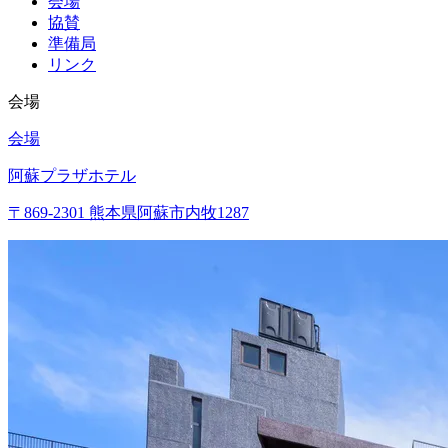
会場
協賛
準備局
リンク
会場
会場
阿蘇プラザホテル
〒869-2301 熊本県阿蘇市内牧1287