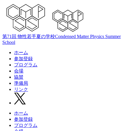
第71回 物性若手夏の学校
Condensed Matter Physics Summer
School
ホーム
参加登録
プログラム
会場
協賛
準備局
リンク
ホーム
参加登録
プログラム