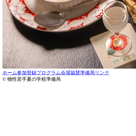
ホーム
参加登録
プログラム
会場
協賛
準備局
リンク
© 物性若手夏の学校準備局