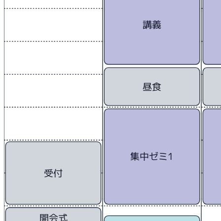
講義
昼食
集中ゼミ1
受付
開会式