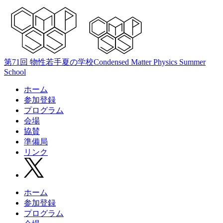
第71回 物性若手夏の学校
Condensed Matter Physics Summer
School
ホーム
参加登録
プログラム
会場
協賛
準備局
リンク
ホーム
参加登録
プログラム