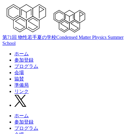
第71回 物性若手夏の学校
Condensed Matter Physics Summer
School
ホーム
参加登録
プログラム
会場
協賛
準備局
リンク
ホーム
参加登録
プログラム