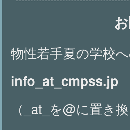
お
物性若手夏の学校へ
info_at_cmpss.jp
（_at_を@に置