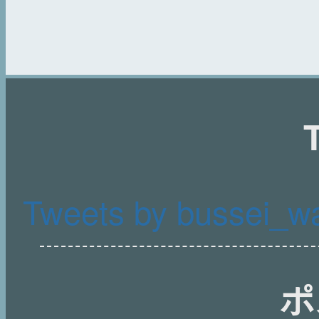
T
Tweets by bussei_w
ポ