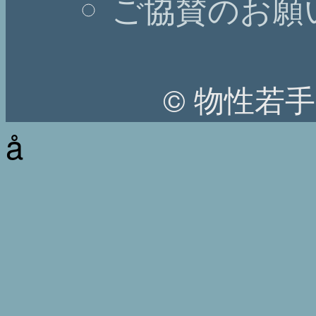
ご協賛のお願
© 物性若
å