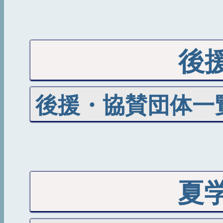
後
後援・協賛団体一
夏