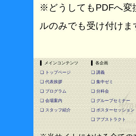
※どうしてもPDFへ変
ルのみでも受け付けま
▌ メインコンテンツ
▌ 各企画
❏ トップページ
❏ 講義
❏ 代表挨拶
❏ 集中ゼミ
❏ プログラム
❏ 分科会
❏ 会場案内
❏ グループセミナー
❏ スタッフ紹介
❏ ポスターセッション
❏ アブストラクト