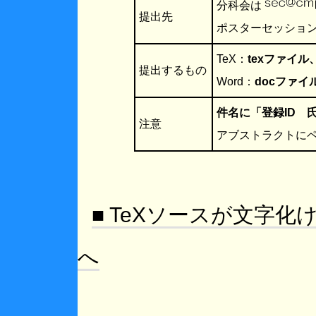
分科会は
提出先
ポスターセッショ
TeX：
texファイ
提出するもの
Word：
docファイ
件名に「登録ID 
注意
アブストラクトに
■ TeXソースが文字化
へ