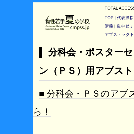
TOTAL ACCE
TOP
|
代表挨拶
講義
|
集中ゼミ
アブストラクト
▌ 分科会・ポスター
ン（ＰＳ）用アブスト
■ 分科会・ＰＳのア
ら！