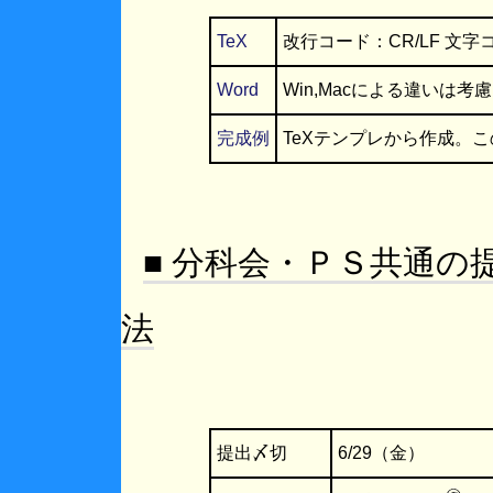
TeX
改行コード：CR/LF 文字コード
Word
Win,Macによる違いは
完成例
TeXテンプレから作成。
■ 分科会・ＰＳ共通の
法
提出〆切
6/29（金）