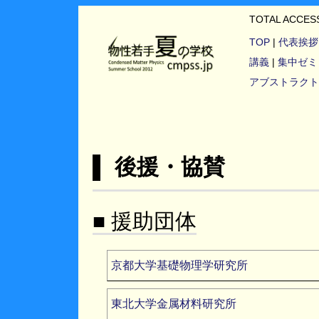
TOTAL ACCE
TOP
|
代表挨拶
講義
|
集中ゼミ
アブストラクト
▌ 後援・協賛
■ 援助団体
京都大学基礎物理学研究所
東北大学金属材料研究所