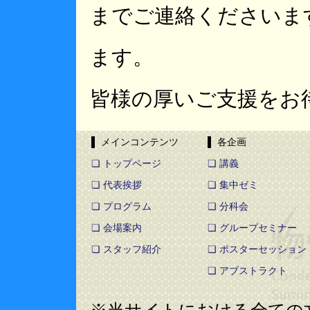
までご連絡くださいま
ます。
皆様の厚いご支援をお
▌ メインコンテンツ
▌ 各企画
❏ トップページ
❏ 講義
❏ 代表挨拶
❏ 集中ゼミ
❏ プログラム
❏ 分科会
❏ 会場案内
❏ グループセミナー
❏ スタッフ紹介
❏ ポスターセッション
❏ アブストラクト