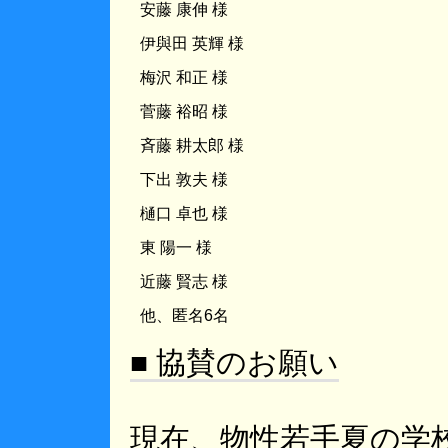
安藤 康伸 様
伊與田 英輝 様
梅沢 和正 様
菅藤 裕昭 様
斉藤 耕太郎 様
下出 敦夫 様
樋口 卓也 様
東 陽一 様
近藤 賢志 様
他、匿名6名
■ 協賛のお願い
現在、物性若手夏の学