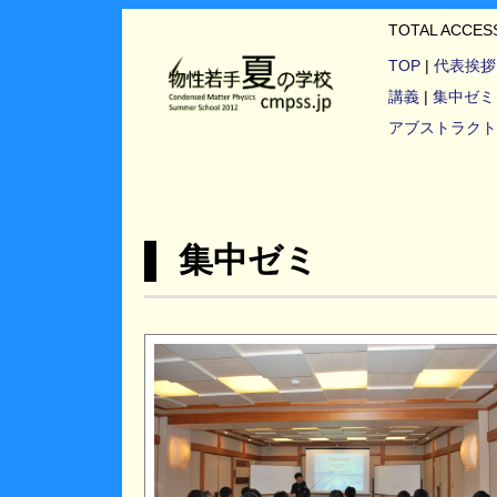
TOTAL ACCE
TOP
|
代表挨拶
講義
|
集中ゼミ
アブストラクト
▌ 集中ゼミ