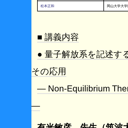
松本正和
岡山大学大学
■ 講義内容
● 量子解放系を記述す
その応用
― Non-Equilibrium T
―
有光敏彦 先生（筑波