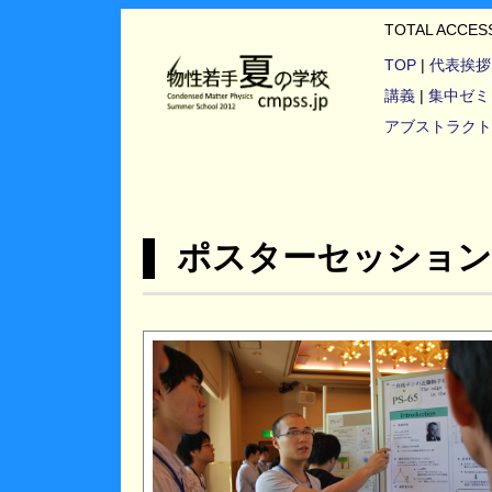
TOTAL ACCE
TOP
|
代表挨拶
講義
|
集中ゼミ
アブストラクト
▌ ポスターセッション