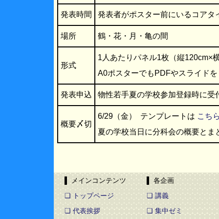
発表時間
発表者がポスター前にいるコアタ
場所
鶴・花・月・亀の間
1人あたりパネル1枚（縦120cm×
形式
A0ポスターでもPDFやスライド
発表申込
物性若手夏の学校参加登録時に受
6/29（金） テンプレートは
こち
概要〆切
夏の学校当日に分科会の概要とま
▌ メインコンテンツ
▌ 各企画
❏ トップページ
❏ 講義
❏ 代表挨拶
❏ 集中ゼミ