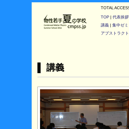
TOTAL ACCE
TOP
|
代表挨拶
講義
|
集中ゼミ
アブストラクト
▌ 講義