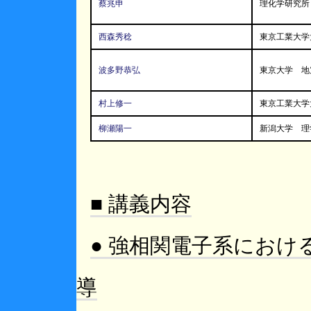
蔡兆申
理化学研究所
西森秀稔
東京工業大学
波多野恭弘
東京大学 地
村上修一
東京工業大学
柳瀬陽一
新潟大学 理
■ 講義内容
● 強相関電子系におけ
導