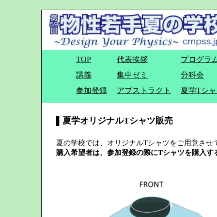
TOP
代表挨拶
プログラ
講義
集中ゼミ
分科会
参加登録
アブストラクト
夏学Tシャ
▌夏学オリジナルTシャツ販売
夏の学校では、オリジナルTシャツをご用意させて
購入希望者は、参加登録の際にTシャツを購入す