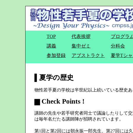
TOP
代表挨拶
プログラ
講義
集中ゼミ
分科会
参加登録
アブストラクト
夏学Tシャ
▌夏学の歴史
物性若手夏の学校は半世紀以上続いている歴史あ
▆ Check Points !
講師の先生や若手研究者同士で議論したりして交
は毎年名だたる講師陣が招聘されています。
第1回と第2回には朝永振一郎先生、第27回には