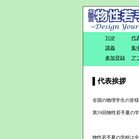
TOP
代
講義
集
参加登録
ア
▌代表挨拶
全国の物理学生の皆様
第59回物性若手夏の
物性若手夏の学校は全