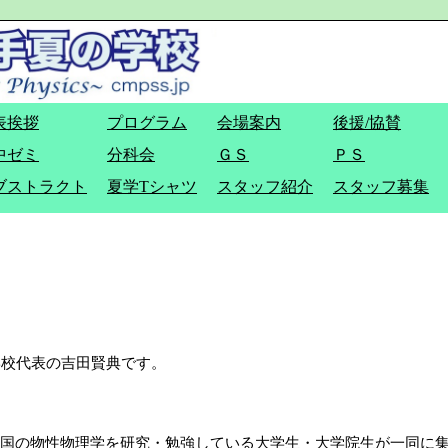
表挨拶
プログラム
会場案内
後援/協賛
中ゼミ
分科会
ＧＳ
ＰＳ
ブストラクト
夏学Tシャツ
スタッフ紹介
スタッフ募集
学校代表の吉田賢典です。
国の物性物理学を研究・勉強している大学生・大学院生が一同に