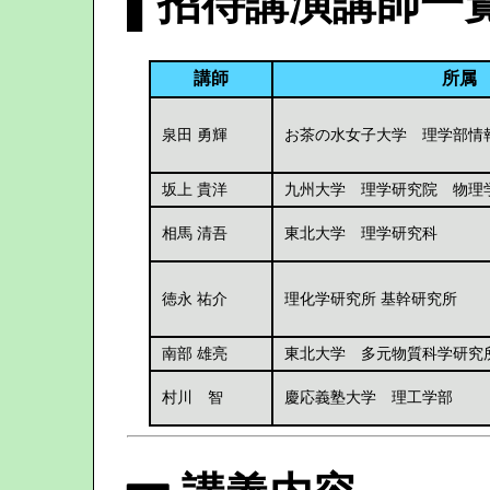
▌招待講演講師一
講師
所属
泉田 勇輝
お茶の水女子大学 理学部情
坂上 貴洋
九州大学 理学研究院 物理
相馬 清吾
東北大学 理学研究科
徳永 祐介
理化学研究所 基幹研究所
南部 雄亮
東北大学 多元物質科学研究
村川 智
慶応義塾大学 理工学部