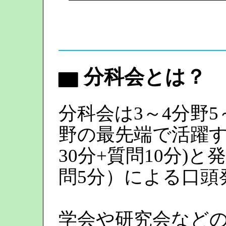
▆ 分科会とは？
分科会は3～4分野
野の最先端で活躍
30分+質問10分)と
問5分）による口頭
学会や研究会など