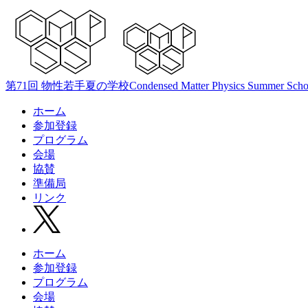
第71回 物性若手夏の学校
Condensed Matter Physics Summer Scho
ホーム
参加登録
プログラム
会場
協賛
準備局
リンク
ホーム
参加登録
プログラム
会場