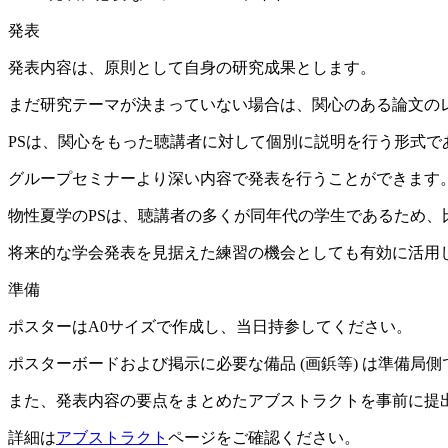
発表
発表内容は、原則として自身の研究成果とします。
まだ研究テーマが決まっていない場合は、関心のある論文の
PSは、関心をもった聴講者に対して個別に説明を行う形式
グループセミナーより深い内容で発表を行うことができます
物性夏学のPSは、聴講者の多くが同年代の学生であるため
将来的な学会発表を見据えた練習の機会としても有効に活用
準備
ポスターはA0サイズで作成し、当日持参してください。
ポスターボードおよび掲示に必要な備品 (画鋲等) は準備局
また、発表内容の要点をまとめた
アブストラクト
を事前に提
詳細は
アブストラクト
ページをご確認ください。