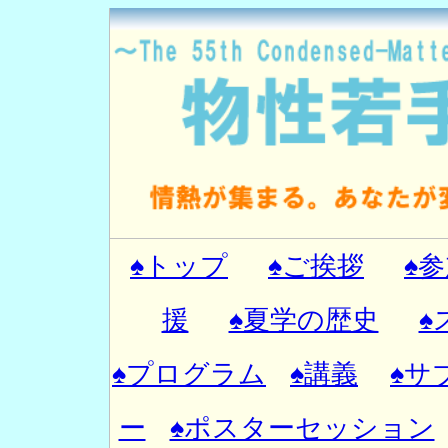
♠トップ
♠ご挨拶
♠
援
♠夏学の歴史
♠
♠プログラム
♠講義
♠サ
ー
♠ポスターセッション