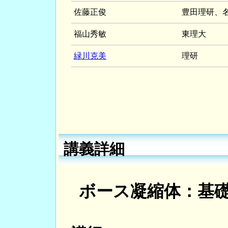
佐藤正俊
豊田理研、
福山秀敏
東理大
緑川克美
理研
講義詳細
ボース凝縮体：基