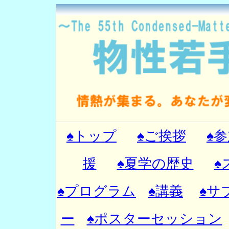
♠トップ
♠ご挨拶
♠
援
♠夏学の歴史
♠
♠プログラム
♠講義
♠サ
ー
♠ポスターセッション