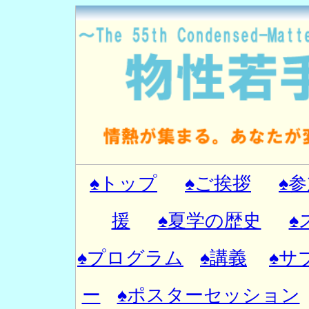
♠トップ
♠ご挨拶
♠
援
♠夏学の歴史
♠
♠プログラム
♠講義
♠サ
ー
♠ポスターセッション