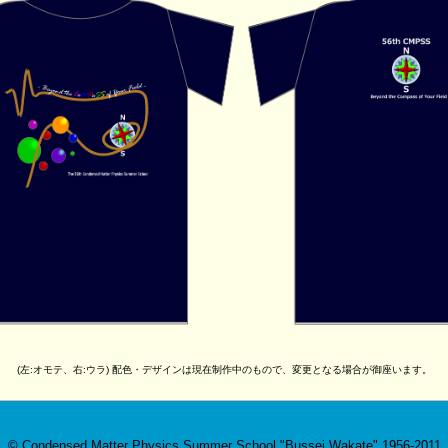
(左:オモテ、右:ウラ) 配色・デザインは現在制作中のもので、変更となる場合が御座います。
© Condensed Matter Physics Summer School "Bussei Wakate" 1956-2011