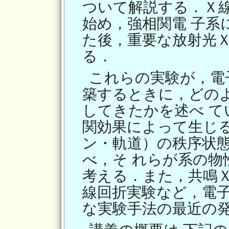
ついて解説する．Ｘ
始め，強相関電 子系
た後，重要な放射光Ｘ
る．
これらの実験が，電
築するときに，どの
してきたかを述べ て
関効果によって生じる
ン・軌道）の秩序状
べ，そ れらが系の物
考える．また，共鳴Ｘ
線回折実験など，電子
な実験手法の最近の