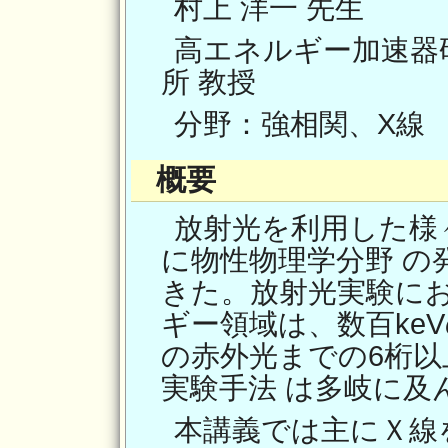
村上 洋一 先生
高エネルギー加速器
所 教授
分野：強相関、X線
概要
放射光を利用した様
に物性物理学分野 の
きた。放射光実験にお
ギー領域は、数百keV
の赤外光までの6桁
実験手法 は多岐に及
本講義では主にＸ線