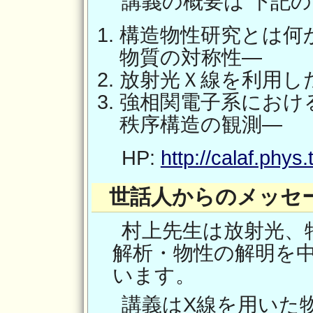
講義の概要は 下記
構造物性研究とは何
物質の対称性―
放射光Ｘ線を利用し
強相関電子系におけ
秩序構造の観測―
HP:
http://calaf.phys.
世話人からのメッセ
村上先生は放射光、
解析・物性の解明を
います。
講義はX線を用いた