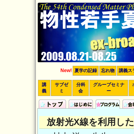
New!
夏学の記録
忘れ物
講義ス
講
サブゼ
分科
グループセミナ
義
ミ
会
ー
放射光X線を利用し